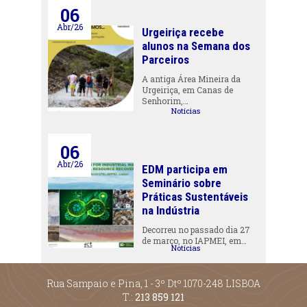
06
Abr/26
Urgeiriça recebe
alunos na Semana dos
Parceiros
A antiga Área Mineira da
Urgeiriça, em Canas de
Senhorim,…
Notícias
06
Abr/26
EDM participa em
Seminário sobre
Práticas Sustentáveis
na Indústria
Decorreu no passado dia 27
de março, no IAPMEI, em…
Notícias
Rua Sampaio e Pina, 1 - 3º Dtº 1070-248 LISBOA
T.:
213 859 121