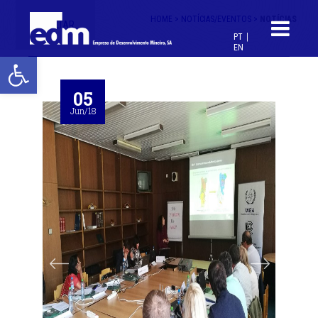
HOME >
NOTÍCIAS/EVENTOS >
NOTÍCIAS
< VOLTAR
PT
EN
Open toolbar
05
Jun/18