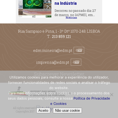
na Indústria
Decorreu no passado dia 27
de março, no IAPMEI, em…
Notícias
Rua Sampaio e Pina, 1 - 3º Dtº 1070-248 LISBOA
T.:
213 859 121
edm.mineira@edm.pt
imprensa@edm.pt
Subscrever Newsletter
Utilizamos cookies para melhorar a experiência do utilizador,
fornecer funcionalidades de redes sociais e analisar o tráfego
do website.
Para mais informações sobre cookies e o processamento dos
seus dados pessoais, consulte a nossa
Política de Privacidade
e Cookies
.
All rights reserved ©
Aceito
Não usar cookie
Copyrights 2017