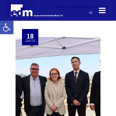
HOME >
NOTÍCIAS/EVENTOS >
NOTÍCIAS
< VOLTAR
PT
Open toolbar
18
Jun/26