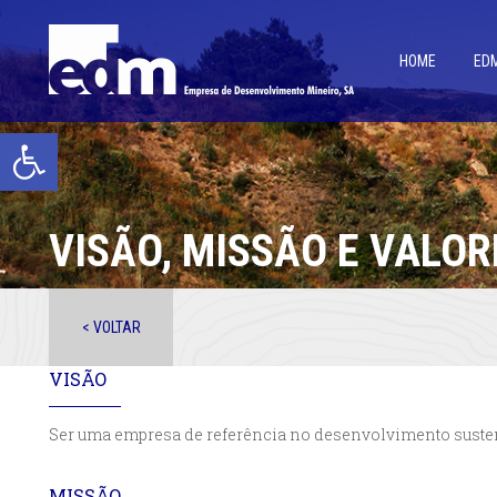
HOME
ED
Open toolbar
VISÃO, MISSÃO E VALOR
< VOLTAR
VISÃO
Ser uma empresa de referência no desenvolvimento susten
MISSÃO