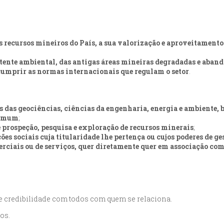
ecursos mineiros do País, a sua valorização e aproveitamento e
rtente ambiental, das antigas áreas mineiras degradadas e aban
 cumprir as normas internacionais que regulam o setor
.
s das geociências, ciências da engenharia, energia e ambiente, 
 comum
;
e prospeção, pesquisa e exploração de recursos minerais
;
es sociais cuja titularidade lhe pertença ou cujos poderes de ge
merciais ou de serviços, quer diretamente quer em associação co
e credibilidade com todos com quem se relaciona.
os.