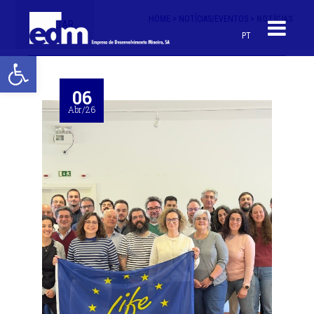
HOME >
NOTÍCIAS/EVENTOS >
NOTÍCIAS
< VOLTAR
PT
Open toolbar
06
Abr/26