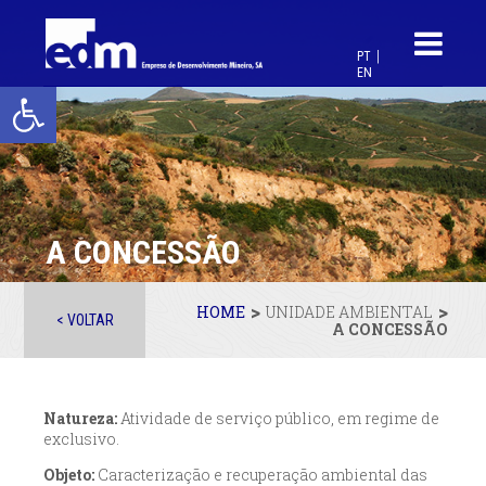
PT
EN
Open toolbar
A CONCESSÃO
>
>
HOME
UNIDADE AMBIENTAL
< VOLTAR
A CONCESSÃO
Natureza:
Atividade de serviço público, em regime de
exclusivo.
Objeto:
Caracterização e recuperação ambiental das