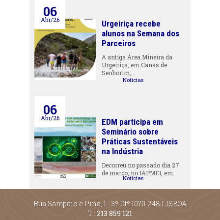
06
Abr/26
Urgeiriça recebe
alunos na Semana dos
Parceiros
A antiga Área Mineira da
Urgeiriça, em Canas de
Senhorim,…
Notícias
06
Abr/26
EDM participa em
Seminário sobre
Práticas Sustentáveis
na Indústria
Decorreu no passado dia 27
de março, no IAPMEI, em…
Notícias
Rua Sampaio e Pina, 1 - 3º Dtº 1070-248 LISBOA
T.:
213 859 121