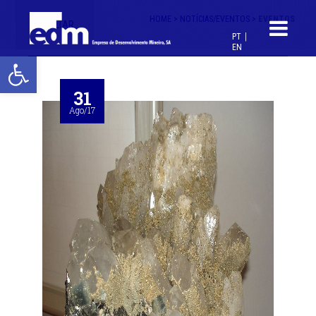
HOME >
NOTÍCIAS/EVENTOS >
EVENTOS
< VOLTAR
PT
EN
Open toolbar
31
Ago/17