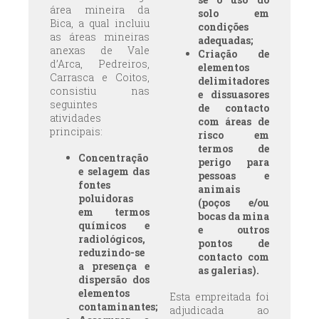
1988, recebe os lixiviados ácidos da Fábrica do
área mineira da
solo em
Barracão e os minérios ricos aí existentes mas não
Bica, a qual incluiu
condições
processados.
as áreas mineiras
adequadas;
anexas de Vale
Criação de
d’Arca, Pedreiros,
elementos
Carrasca e Coitos,
delimitadores
consistiu nas
e dissuasores
seguintes
de contacto
atividades
com áreas de
principais:
risco em
termos de
Concentração
perigo para
e selagem das
pessoas e
fontes
animais
poluidoras
(poços e/ou
em termos
bocas da mina
químicos e
e outros
radiológicos,
pontos de
reduzindo-se
contacto com
a presença e
as galerias).
dispersão dos
elementos
Esta empreitada foi
contaminantes;
adjudicada ao