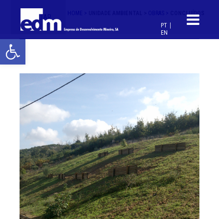
HOME >
UNIDADE AMBIENTAL >
OBRAS >
CONCLUÍDOS
< VOLTAR
PT
EN
Open toolbar