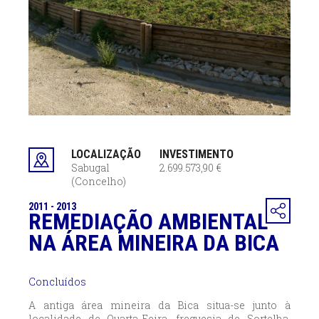
LOCALIZAÇÃO
INVESTIMENTO
Sabugal
2.699.573,90 €
(Concelho)
2011 - 2013
REMEDIAÇÃO AMBIENTAL
NA ÁREA MINEIRA DA BICA
Concluídos
A antiga área mineira da Bica situa-se junto à
localidade de Quarta-Feira, freguesia de Sortelha,