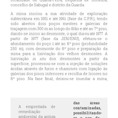
concelho de Sabugal e distrito da Guarda.
A mina iniciou a sua atividade de exploração
subterrânea em 1951 e até 1961 (fase da C.P.R.), tendo
sido abertos dois poços mestres e galerias de
traçagem com 300 m ao longo do filão e até ao 7º piso,
dando-se início ao desmonte, o qual durou até 1977. A
partir de 1977 (fase da JEN/ENU), efetuou-se o
afundamento do poço 1 até ao 8º piso (profundidade
250 m), com desmonte do 8º piso e preparação da
mina para a lixiviação dos velhos desmontes. A
lixiviação
in situ
dos desmontes a partir da
superfície, processou-se com a injeção de soluções
ácidas através de furos e chaminés com ligação às
galerias dos pisos inferiores e recolha de licores no
8º piso. Na fase final, deixou-se inundar a mina,
passando a bombagem de licores a ser realizada a
partir do 5º e 6º pisos. A produção própria desta mina
estimou-se em cerca de 132.000 ton de minérios com
teores médios de 0,20% de U
O
, que produziram
3
8
das áreas
265.900 Kg de U
O
. A partir de 1977, implementou-se a
3
8
A empreitada de
contaminadas,
lixiviação estática em eiras, do minério pobre da Bica
remediação
possibilitando-
e das minas próximas (Pedreiros e Carrasca). Em
ambiental da antiga
se o uso do