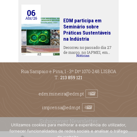
06
Abr/26
EDM participa em
Seminário sobre
Práticas Sustentáveis
na Indústria
Decorreu no passado dia 27
de março, no IAPMEI, em…
Notícias
Rua Sampaio e Pina, 1 - 3º Dtº 1070-248 LISBOA
T.:
213 859 121
edm.mineira@edm.pt
imprensa@edm.pt
Subscrever Newsletter
Utilizamos cookies para melhorar a experiência do utilizador,
fornecer funcionalidades de redes sociais e analisar o tráfego