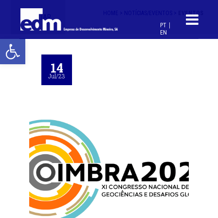
HOME >
NOTÍCIAS/EVENTOS >
EVENTOS
< VOLTAR
PT
EN
Open toolbar
14
Jul/23