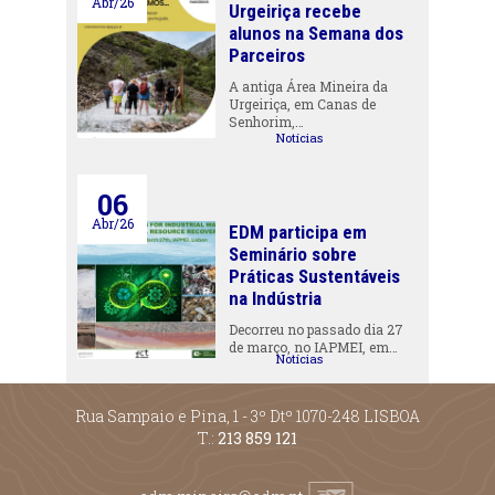
Abr/26
Urgeiriça recebe
alunos na Semana dos
Parceiros
A antiga Área Mineira da
Urgeiriça, em Canas de
Senhorim,…
Notícias
06
Abr/26
EDM participa em
Seminário sobre
Práticas Sustentáveis
na Indústria
Decorreu no passado dia 27
de março, no IAPMEI, em…
Notícias
Rua Sampaio e Pina, 1 - 3º Dtº 1070-248 LISBOA
T.:
213 859 121