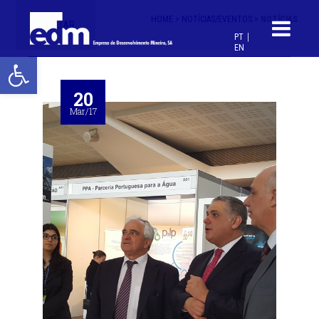
HOME >
NOTÍCIAS/EVENTOS >
NOTÍCIAS
< VOLTAR
PT
EN
Open toolbar
20
Mar/17