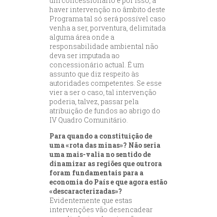
um concessionário e por isso, a
haver intervenção no âmbito deste
Programa tal só será possível caso
venha a ser, porventura, delimitada
alguma área onde a
responsabilidade ambiental não
deva ser imputada ao
concessionário actual. É um
assunto que diz respeito às
autoridades competentes. Se esse
vier a ser o caso, tal intervenção
poderia, talvez, passar pela
atribuição de fundos ao abrigo do
IV Quadro Comunitário.
Para quando a constituição de
uma «rota das minas»? Não seria
uma mais-valia no sentido de
dinamizar as regiões que outrora
foram fundamentais para a
economia do País e que agora estão
«descaracterizadas»?
Evidentemente que estas
intervenções vão desencadear