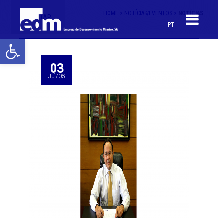
HOME >
NOTÍCIAS/EVENTOS >
NOTÍCIAS
< VOLTAR
PT
Open toolbar
03
Jul/05