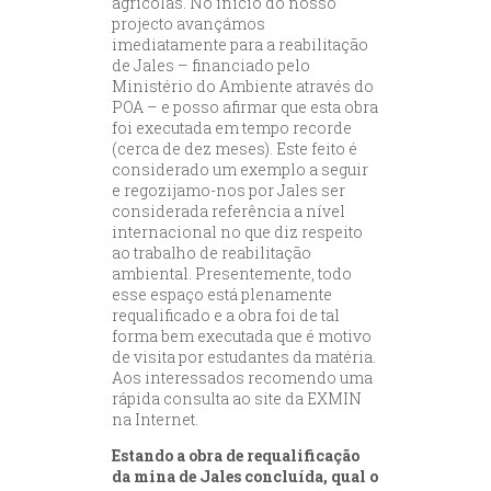
agrícolas. No início do nosso
projecto avançámos
imediatamente para a reabilitação
de Jales – financiado pelo
Ministério do Ambiente através do
POA – e posso afirmar que esta obra
foi executada em tempo recorde
(cerca de dez meses). Este feito é
considerado um exemplo a seguir
e regozijamo-nos por Jales ser
considerada referência a nível
internacional no que diz respeito
ao trabalho de reabilitação
ambiental. Presentemente, todo
esse espaço está plenamente
requalificado e a obra foi de tal
forma bem executada que é motivo
de visita por estudantes da matéria.
Aos interessados recomendo uma
rápida consulta ao site da EXMIN
na Internet.
Estando a obra de requalificação
da mina de Jales concluída, qual o