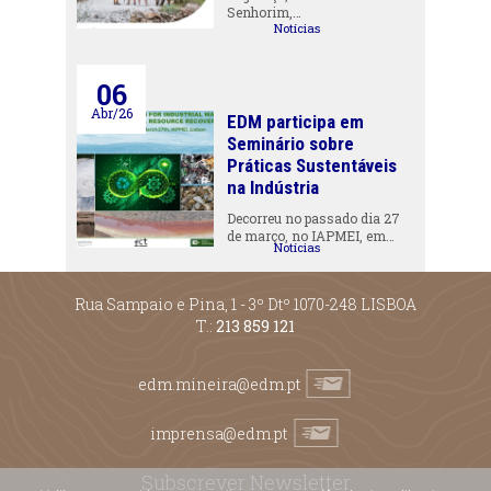
Senhorim,…
Notícias
06
Abr/26
EDM participa em
Seminário sobre
Práticas Sustentáveis
na Indústria
Decorreu no passado dia 27
de março, no IAPMEI, em…
Notícias
Rua Sampaio e Pina, 1 - 3º Dtº 1070-248 LISBOA
T.:
213 859 121
edm.mineira@edm.pt
imprensa@edm.pt
Subscrever Newsletter