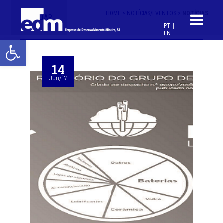
HOME >
NOTÍCIAS/EVENTOS >
NOTÍCIAS
< VOLTAR
PT
EN
Open toolbar
14
Jun/17