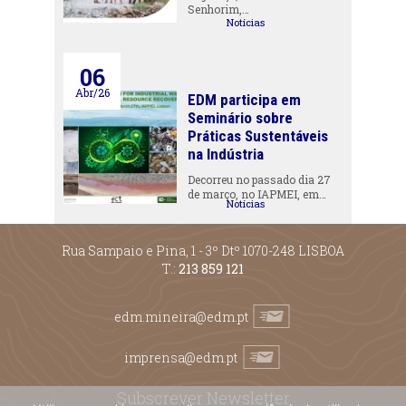
Senhorim,…
Notícias
06
Abr/26
EDM participa em
Seminário sobre
Práticas Sustentáveis
na Indústria
Decorreu no passado dia 27
de março, no IAPMEI, em…
Notícias
Rua Sampaio e Pina, 1 - 3º Dtº 1070-248 LISBOA
T.:
213 859 121
edm.mineira@edm.pt
imprensa@edm.pt
Subscrever Newsletter