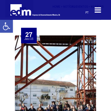
HOME >
NOTÍCIAS/EVENTOS >
NOTÍCIAS
< VOLTAR
PT
Open toolbar
27
Jan/25