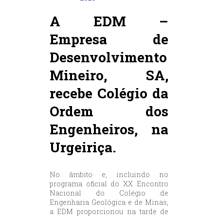
A EDM –
Empresa de
Desenvolvimento
Mineiro, SA,
recebe Colégio da
Ordem dos
Engenheiros, na
Urgeiriça.
No âmbito e, incluindo no
programa oficial do XX Encontro
Nacional do Colégio de
Engenharia Geológica e de Minas,
a EDM proporcionou na tarde de