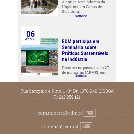
A antiga Área Mineira da
Urgeiriça, em Canas de
Senhorim,…
Notícias
06
Abr/26
EDM participa em
Seminário sobre
Práticas Sustentáveis
na Indústria
Decorreu no passado dia 27
de março, no IAPMEI, em…
Notícias
Rua Sampaio e Pina, 1 - 3º Dtº 1070-248 LISBOA
T.:
213 859 121
edm.mineira@edm.pt
imprensa@edm.pt