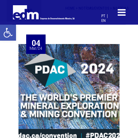
HOME >
NOTÍCIAS/EVENTOS >
NOTÍCIAS
< VOLTAR
PT
EN
Open toolbar
04
Mar/24