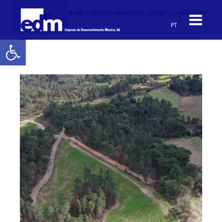
HOME >
UNIDADE AMBIENTAL >
OBRAS >
CONCLUÍDOS
< VOLTAR
PT
Open toolbar