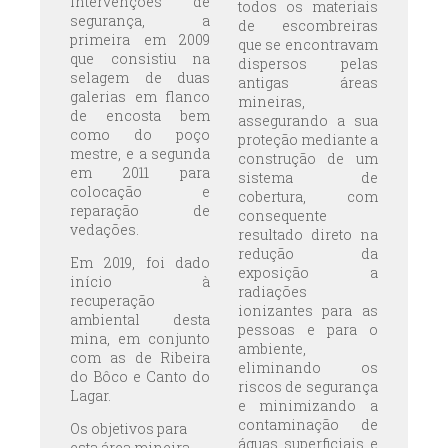
intervenções de
todos os materiais
segurança, a
de escombreiras
primeira em 2009
que se encontravam
que consistiu na
dispersos pelas
selagem de duas
antigas áreas
galerias em flanco
mineiras,
de encosta bem
assegurando a sua
como do poço
proteção mediante a
mestre, e a segunda
construção de um
em 2011 para
sistema de
colocação e
cobertura, com
reparação de
consequente
vedações.
resultado direto na
redução da
Em 2019, foi dado
exposição a
início à
radiações
recuperação
ionizantes para as
ambiental desta
pessoas e para o
mina, em conjunto
ambiente,
com as de Ribeira
eliminando os
do Bôco e Canto do
riscos de segurança
Lagar.
e minimizando a
contaminação de
Os objetivos para
águas superficiais e
esta área mineira