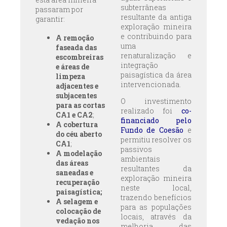
subterrâneas
passaram por
resultante da antiga
garantir:
exploração mineira
e contribuindo para
A remoção
uma
faseada das
renaturalização e
escombreiras
integração
e áreas de
paisagística da área
limpeza
intervencionada.
adjacentes e
subjacentes
O investimento
para as cortas
realizado foi
co-
CA1 e CA2
;
financiado pelo
A cobertura
Fundo de Coesão
e
do céu aberto
permitiu resolver os
CA1
;
passivos
A modelação
ambientais
das áreas
resultantes da
saneadas e
exploração mineira
recuperação
neste local,
paisagística;
trazendo benefícios
A selagem e
para as populações
colocação de
locais, através da
vedação nos
melhoria das