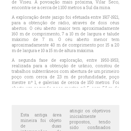
de Viseu. A povoação mais próxima, Vilar Seco,
encontra-se a cerca de 1.100 metros a Sul da mina.
A exploração deste jazigo foi efetuada entre 1917-1921,
para a obtenção de rádio, através de dois céus
abertos. O céu aberto maior tem aproximadamente
160 m de comprimento, 7 a 10 m de largura e talude
máximo de 7 m. O céu aberto menor tem
aproximadamente 40 m de comprimento por 15 a 20
m de largura e 10 a 15 m de altura máxima.
A segunda fase de exploração, entre 1950-1953,
realizada para a obtenção de urânio, constou de
trabalhos subterrâneos com abertura de um primeiro
poço com cerca de 23 m de profundidade, poço
mestre nº 1, e galerias de cerca de 150 metros. Foi
aberto um segundo poço mestre nº 5, com 54 m de
profundidade e galerias com cerca de 85 m. As cortas
apresentam-se instáveis, com sinais evidentes de
vários desmoronamentos ao longo do tempo. O
mesmo acontece com as galerias cujas entradas se
atingir os objetivos
Esta antiga área
encontram semi-obstruídas com materiais dos
inicialmente
mineira foi objeto
hasteais e teto.
propostos, tendo
de duas
sido confinados