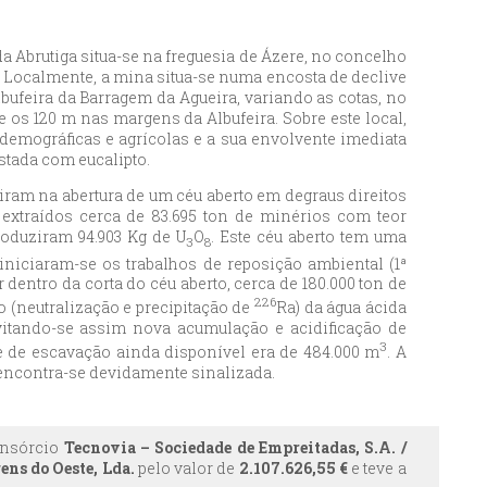
da Abrutiga situa-se na freguesia de Ázere, no concelho
. Localmente, a mina situa-se numa encosta de declive
bufeira da Barragem da Agueira, variando as cotas, no
e os 120 m nas margens da Albufeira. Sobre este local,
demográficas e agrícolas e a sua envolvente imediata
tada com eucalipto.
iram na abertura de um céu aberto em degraus direitos
 extraídos cerca de 83.695 ton de minérios com teor
roduziram 94.903 Kg de U
O
. Este céu aberto tem uma
3
8
iniciaram-se os trabalhos de reposição ambiental (1ª
 dentro da corta do céu aberto, cerca de 180.000 ton de
226
o (neutralização e precipitação de
Ra) da água ácida
vitando-se assim nova acumulação e acidificação de
3
e de escavação ainda disponível era de 484.000 m
. A
encontra-se devidamente sinalizada.
consórcio
Tecnovia – Sociedade de Empreitadas, S.A. /
ens do Oeste, Lda.
pelo valor de
2.107.626,55 €
e teve a