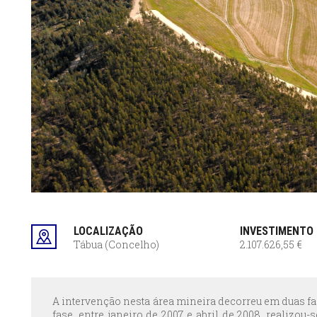
LOCALIZAÇÃO
INVESTIMENTO
Tábua (Concelho)
2.107.626,55 €
A intervenção nesta área mineira decorreu em duas f
fase, entre janeiro de 2007 e abril de 2008, realizou