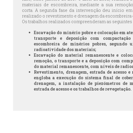
materiais de escombreira, mediante a sua remoçã
corta. A segunda fase da intervenção deu início em
realizado o revestimento e drenagem da escombreira e 
Os trabalhos realizados compreenderam as seguintes a
Escavação do minério pobre e colocação em ater
transporte e deposição com compactação
escombreira de minérios pobres, segundo u
radioatividade dos materiais;
Escavação do material remanescente e coloc
remoção, o transporte e a deposição com comp
do material remanescente, com níveis de radioa
Revestimento, drenagem, estrada de acesso e 
engloba a execução do sistema final de cober
drenagem, a instalação de piezómetros de m
estrada de acesso e os trabalhos de revegetação.