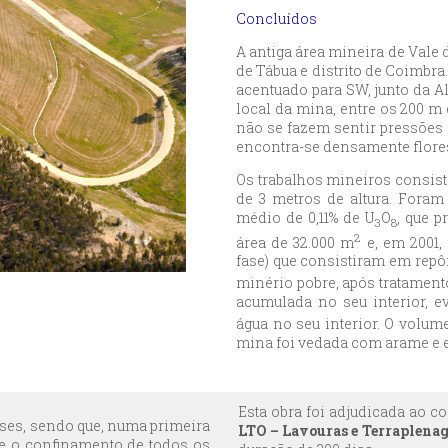
Concluídos
A antiga área mineira de Vale 
de Tábua e distrito de Coimbra
acentuado para SW, junto da Al
local da mina, entre os 200 m 
não se fazem sentir pressões 
encontra-se densamente flores
Os trabalhos mineiros consist
de 3 metros de altura. Foram
médio de 0,11% de U
O
, que p
3
8
2
área de 32.000 m
e, em 2001, 
fase) que consistiram em repôr
minério pobre, após tratament
acumulada no seu interior, e
água no seu interior. O volum
mina foi vedada com arame e 
Esta obra foi adjudicada ao 
ases, sendo que, numa primeira
LTO – Lavouras e Terraplenag
-se o confinamento de todos os