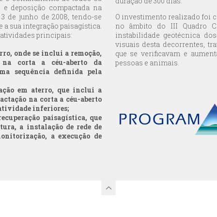
duração de 300 dias.
o e deposição compactada na
 3 de junho de 2008, tendo-se
O investimento realizado foi
a sua integração paisagística.
no âmbito do III Quadro C
tividades principais:
instabilidade geotécnica do
visuais desta decorrentes, t
ro, onde se inclui a remoção,
que se verificavam e aument
 na corta a céu-aberto da
pessoas e animais.
ma sequência definida pela
ação em aterro, que inclui a
actação na corta a céu-aberto
tividade inferiores;
recuperação paisagística, que
tura, a instalação de rede de
onitorização, a execução de