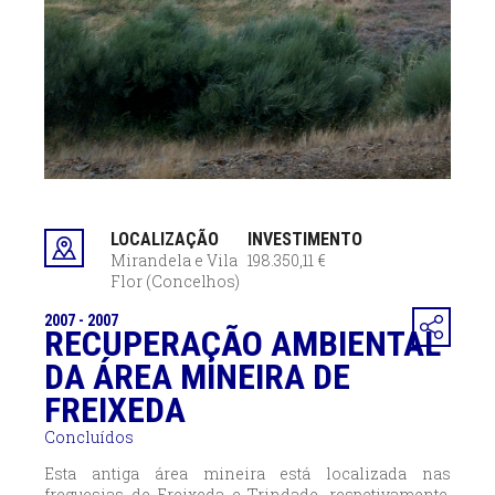
LOCALIZAÇÃO
INVESTIMENTO
Mirandela e Vila
198.350,11 €
Flor (Concelhos)
2007 - 2007
RECUPERAÇÃO AMBIENTAL
DA ÁREA MINEIRA DE
FREIXEDA
Concluídos
Esta antiga área mineira
está localizada nas
freguesias de Freixeda e Trindade, respetivamente,