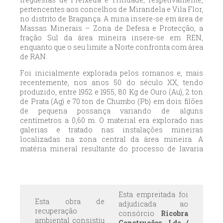
pertencentes aos concelhos de Mirandela e Vila Flor,
no distrito de Bragança. A mina insere-se em área de
Massas Minerais – Zona de Defesa e Protecção, a
fração Sul da área mineira insere-se em REN,
enquanto que o seu limite a Norte confronta com área
de RAN.
Foi inicialmente explorada pelos romanos e, mais
recentemente, nos anos 50 do século XX, tendo
produzido, entre 1952 e 1955, 80 Kg de Ouro (Au), 2 ton
de Prata (Ag) e 70 ton de Chumbo (Pb) em dois filões
de pequena possança variando de alguns
centímetros a 0,60 m. O material era explorado nas
galerias e tratado nas instalações mineiras
localizadas na zona central da área mineira. A
matéria mineral resultante do processo de lavaria
era depositada na barragem de finos, aproveitando o
declive acentuado da linha de talvegue local.
Esta empreitada foi
Esta obra de
adjudicada ao
recuperação
consórcio
Ricobra
ambiental consistiu
Construções, Lda /