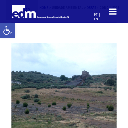
HOME >
UNIDADE AMBIENTAL >
OBRAS >
CONCLUÍDOS
< VOLTAR
PT
EN
Open toolbar