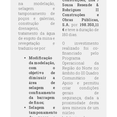
na modelação,
Sousa Resende &
selagem e
Robrigues II
tamponamento de
Construções e
poços e galerias,
Obras Públicas,
construção de
S.A.
por
198.350,11
drenagens,
€
e teve a duração de
tratamento da água
180 dias.
de esgoto da mina e
revegetação e
O investimento
traduziu-se por:
realizado foi co-
financiado pelo
Modificação
Programa
da modelação,
Operacional da
com o
Região do Norte no
objetivo de
âmbito do III Quadro
diminuir a
Comunitário de
área de
Apoio e permitiu
selagem e
criar condições
confinamento
gerais de
da barragem
segurança, dada a
de finos;
proximidade desta
Selagem e
área mineira de um
tamponamento
núcleo