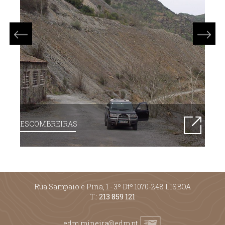
ESCOMBREIRAS
Rua Sampaio e Pina, 1 - 3º Dtº 1070-248 LISBOA
T.:
213 859 121
edm.mineira@edm.pt