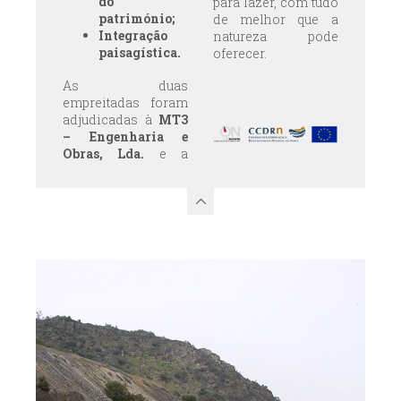
do
para lazer, com tudo
património;
de melhor que a
Integração
natureza pode
paisagística.
oferecer.
As duas
empreitadas foram
adjudicadas à
MT3
– Engenharia e
Obras, Lda.
e a