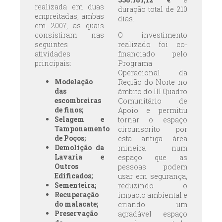
realizada em duas
duração total de 210
empreitadas, ambas
dias.
em 2007, as quais
consistiram nas
O investimento
seguintes
realizado foi co-
atividades
financiado pelo
principais:
Programa
Operacional da
Modelação
Região do Norte no
das
âmbito do III Quadro
escombreiras
Comunitário de
de finos;
Apoio e permitiu
Selagem e
tornar o espaço
Tamponamento
circunscrito por
de Poços;
esta antiga área
Demolição da
mineira num
Lavaria e
espaço que as
Outros
pessoas podem
Edificados;
usar em segurança,
Sementeira;
reduzindo o
Recuperação
impacto ambiental e
do malacate;
criando um
Preservação
agradável espaço