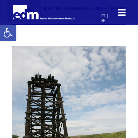
HOME >
UNIDADE AMBIENTAL >
OBRAS >
CONCLUÍDOS
< VOLTAR
PT
EN
Open toolbar