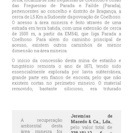
das Freguesias de Parada e Faílde (Parada)
,
pertencentes ao concelho e distrito de Bragança, a
cerca de 1,5 Km a Sudoeste da povoação de Coelhoso.
O acesso à área mineira é feito através de uma
estrada em terra batida, com uma extensão de cerca
de 1500 m, a partir da EM541, que liga Parada a
Coelhoso. Para além do caminho principal de
acesso, existem outros caminhos de menor
dimensão na área mineira.
O início da concessão desta mina de estanho e
tungsténio remonta o ano de 1871, tendo sido
essencialmente explorada por lavra subterrânea,
grande parte em flanco de encosta, pelo que não
existem cortas no perímetro mineiro. O material
removido, bastante silicioso, era triturado
localmente numa estação de britagem, para
pavimentação de caminhos e estradas.
Jeremias de
A recuperação
Macedo & Ca., Lda.
,
ambiental desta
pelo valor total de
área mineira foi
338.181,12 €
e