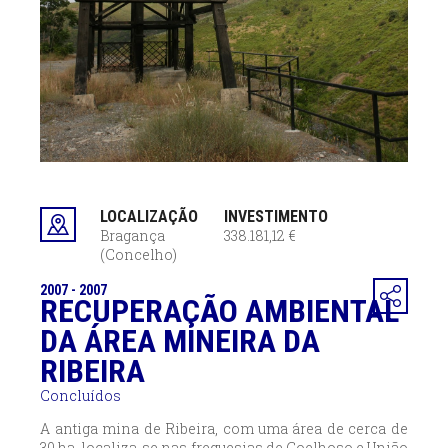
LOCALIZAÇÃO
INVESTIMENTO
Bragança
338.181,12 €
(Concelho)
2007 - 2007
RECUPERAÇÃO AMBIENTAL
DA ÁREA MINEIRA DA
RIBEIRA
Concluídos
A antiga mina de Ribeira, com uma área de cerca de
30 ha, localiza-se nas freguesias de Coelhoso e
União