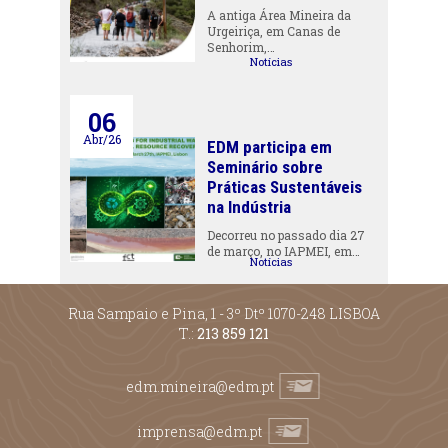
A antiga Área Mineira da
Urgeiriça, em Canas de
Senhorim,…
Notícias
06
Abr/26
EDM participa em
Seminário sobre
Práticas Sustentáveis
na Indústria
Decorreu no passado dia 27
de março, no IAPMEI, em…
Notícias
Rua Sampaio e Pina, 1 - 3º Dtº 1070-248 LISBOA
T.:
213 859 121
edm.mineira@edm.pt
imprensa@edm.pt