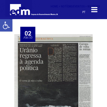
HOME >
NOTÍCIAS/EVENTOS >
NOTÍCIAS
< VOLTAR
PT
Open toolbar
02
Abr/10