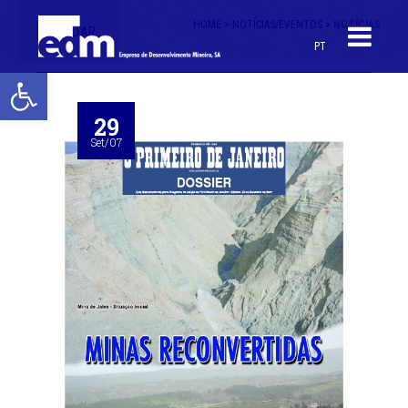
HOME >
NOTÍCIAS/EVENTOS >
NOTÍCIAS
< VOLTAR
PT
Open toolbar
29
Set/07