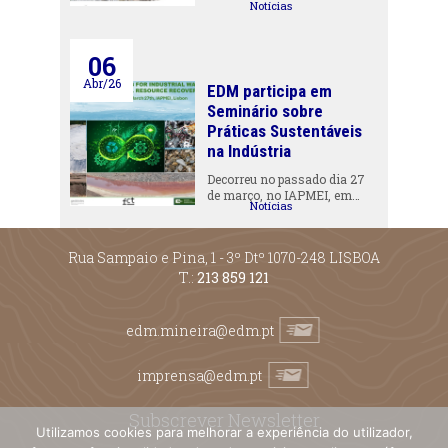
Notícias
06
Abr/26
EDM participa em
Seminário sobre
Práticas Sustentáveis
na Indústria
Decorreu no passado dia 27
de março, no IAPMEI, em…
Notícias
Rua Sampaio e Pina, 1 - 3º Dtº 1070-248 LISBOA
T.:
213 859 121
edm.mineira@edm.pt
imprensa@edm.pt
Subscrever Newsletter
Utilizamos cookies para melhorar a experiência do utilizador,