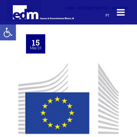
HOME >
NOTÍCIAS/EVENTOS >
NOTÍCIAS
< VOLTAR
PT
Open toolbar
15
Mai/25