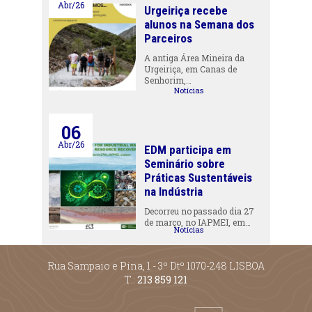
Abr/26
Urgeiriça recebe
alunos na Semana dos
Parceiros
A antiga Área Mineira da
Urgeiriça, em Canas de
Senhorim,…
Notícias
06
Abr/26
EDM participa em
Seminário sobre
Práticas Sustentáveis
na Indústria
Decorreu no passado dia 27
de março, no IAPMEI, em…
Notícias
Rua Sampaio e Pina, 1 - 3º Dtº 1070-248 LISBOA
T.:
213 859 121