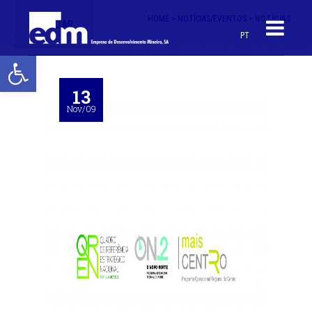
HOME >
NOTÍCIAS/EVENTOS >
NOTÍCIAS
< VOLTAR
PT
Open toolbar
13
Nov/09