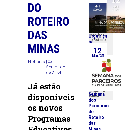
Parceiros
DO
do
Roteiro
ROTEIRO
XVI
Encontro
Anual dos
DAS
Parceiros
Urgeiriça
do Roteiro
na
das Minas
MINAS
Semana
12
e…
dos
Mar/25
Parceiros
Notícias
| 03
Setembro
A
de 2024
SEMANA
DOS
PARCEIROS
Já estão
está a
chegar e a
Semana
disponíveis
Mina…
dos
os novos
Parceiros
do
Programas
Roteiro
das
Educativos
Minas,