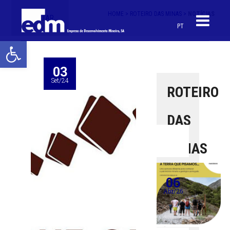
HOME >
ROTEIRO DAS MINAS >
NOTÍCIAS
< VOLTAR
PT
Open toolbar
03
Set/24
ROTEIRO
DAS
MINAS
06
Abr/26