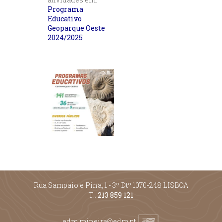
Programa
Educativo
Geoparque Oeste
2024/2025
Rua Sampaio e Pina, 1 - 3º Dtº 1070-248 LISBOA
T.:
213 859 121
edm.mineira@edm.pt