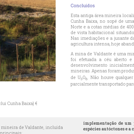
Concluídos
Esta antiga área mineira local
Cunha Baixa, no sopé de uma
Norte e a cotas médias de 400
de vista habitacional situan
Nas imediações e a jusante d
agricultura intensa, hoje aban
A mina de Valdante é uma min
foi efetuada a céu aberto e
desenvolvimento inicialment
mineiras. Apenas foram produz
de U
O
. Não houve qualquer
3
8
parcialmente transportado para
clui Cunha Baixa) €
implementação de um p
 mineira de Valdante, incluída
espécies autóctones e a 
principais: