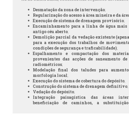
Desmatação da zona de intervenção
;
Regularização do acesso à área mineira e da ár
Execução de sistema de drenagem provisório
;
Encaminhamento para a linha de água mais 
antigo céu aberto
;
Demolição parcial da vedação existente (apen
para a execução dos trabalhos de movimenta
condições de segurança e traficabilidade)
;
Espalhamento e compactação dos materia
provenientes das acções de saneamento de
radiométricos
;
Modelação final dos taludes para aumento 
morfologia local
;
Execução do sistema de cobertura do depósito
;
Construção do sistema de drenagem definitivo
;
Vedação do depósito
;
Integração paisagística das áreas inte
beneficiação de caminhos, a substituiç