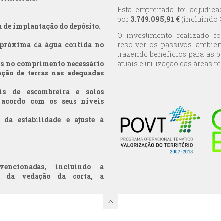
Esta empreitada foi adjudic
por
3.749.095,91 €
(incluindo C
ea de implantação do depósito
;
O investimento realizado f
próxima da água contida no
resolver os passivos ambient
trazendo benefícios para as 
as no comprimento necessário
atuais e utilização das áreas r
ção de terras nas adequadas
is de escombreira e solos
 acordo com os seus níveis
da estabilidade e ajuste à
rvencionadas, incluindo a
ão da vedação da corta, a