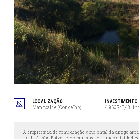
LOCALIZAÇÃO
INVESTIMENTO
Mangualde (Concelho)
4.866.747,48 (in
A empreitada de remediação ambiental da antiga área
na da Cunha Baixa, consistiu nas seguintes atividades 