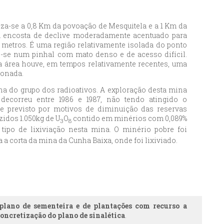
iza-se a 0,8 Km da povoação de Mesquitela e a 1 Km da
 encosta de declive moderadamente acentuado para
 metros. É uma região relativamente isolada do ponto
do-se num pinhal com mato denso e de acesso difícil.
a área houve, em tempos relativamente recentes, uma
donada.
a do grupo dos radioativos. A exploração desta mina
 decorreu entre 1986 e 1987, não tendo atingido o
e previsto por motivos de diminuição das reservas
idos 1.050kg de U
O
contido em minérios com 0,089%
3
8
 tipo de lixiviação nesta mina. O minério pobre foi
 a corta da mina da Cunha Baixa, onde foi lixiviado.
lano de sementeira e de plantações com recurso a
concretização do plano de sinalética
.