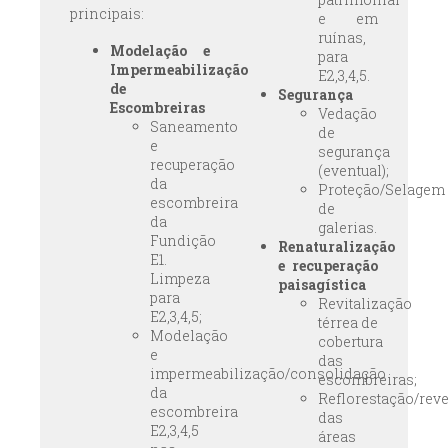
principais:
e em
ruínas,
Modelação e
para
Impermeabilização
E2,3,4,5.
de
Segurança
Escombreiras
Vedação
Saneamento
de
e
segurança
recuperação
(eventual);
da
Proteção/Selagem
escombreira
de
da
galerias.
Fundição
Renaturalização
E1.
e recuperação
Limpeza
paisagística
para
Revitalização
E2,3,4,5;
térrea de
Modelação
cobertura
e
das
impermeabilização/consolidação
escombreiras;
da
Reflorestação/rev
escombreira
das
E2,3,4,5
áreas