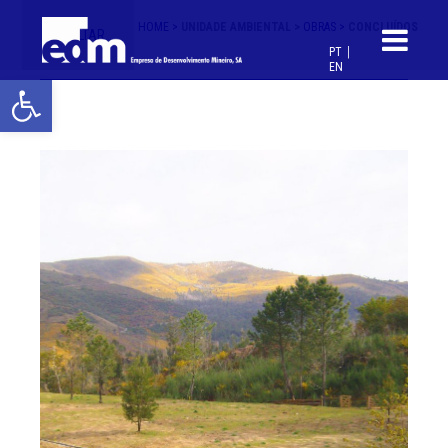
HOME >
UNIDADE AMBIENTAL >
OBRAS >
CONCLUÍDOS
< VOLTAR
PT
EN
Open toolbar