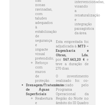
nas
intervencionadas,
zonas
visando
ravinadas,
a
com
renaturalização
taludes
e
adequados
integração
à
paisagística
estabilização
da área.
de
segurança
Esta empreitada foi
e
adjudicada à
MT3 –
impacte
Engenharia e
visual
Obras, Lda.
pretendido;
por
567.643,20 €
e
Reforço
teve a duração de
com
270 dias.
muros
de
O investimento
proteção.
realizado foi co-
Drenagem/Tratamento
financiado pelo
de Águas
Programa
Superficiais
Operacional da
Reabertura
Região do Norte no
e
âmbito do III Quadro