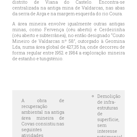
distrito de Viana do Castelo. Encontra-se
centralizada na antiga mina de Valdarcas, nas abas
da serra de Arga e na margem esquerda do rio Coura.
A área mineira envolve igualmente outras antigas
minas, como Fervença (céu aberto) e Cerdeirinha
(céu aberto e subterrânea), no então designado “Couto
Mineiro de Valdarcas nº 58”, outorgado à Geomina
Lda, numa área global de 427,35 ha, onde decorreu de
forma regular entre 1952 e 1984 a exploração mineira
de estanho e tungsténio.
Demolição
A obra de
de infra-
recuperação
estruturas
ambiental na antiga
de
área mineira de
superfície,
Covas consistiu nas
sem
seguintes
interesse
atividades
patrimonial