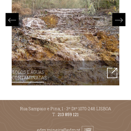
SOLOS E ÁGUAS
CONTAMINADAS
Rua Sampaio e Pina, 1 - 3º Dtº 1070-248 LISBOA
T.:
213 859 121
edm.mineira@edm.pt