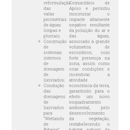
reformulação
Comunitário de
das
Apoio e permitiu
valas
minimizar o
perimetrais
impacte altamente
de águas
negativo resultante
limpas e
da poluição do ar e
pluviais;
das águas,
Construção
associado à grande
de
volumetria de
sistemas
escombros, com
internos
forte presença na
de
zona, assim como
drenagem
criar condições e
de
incentivar a
lixiviados;
atividade
Condução
económica da terra,
das
garantindo para o
drenagens
efeito um novo
de
enquadramento
lixiviados
ambiental, pelo
para
desenvolvimento
“Wetlands
da vegetação,
de
restabelecendo o
Ribeira”,
habitat natural da