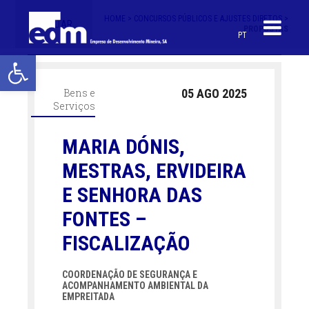
HOME >
CONCURSOS PÚBLICOS E AJUSTES DIRETOS >
< VOLTAR
PROPOSTAS
PT
Open toolbar
Bens e
05 AGO 2025
Serviços
MARIA DÓNIS,
MESTRAS, ERVIDEIRA
E SENHORA DAS
FONTES –
FISCALIZAÇÃO
COORDENAÇÃO DE SEGURANÇA E
ACOMPANHAMENTO AMBIENTAL DA
EMPREITADA