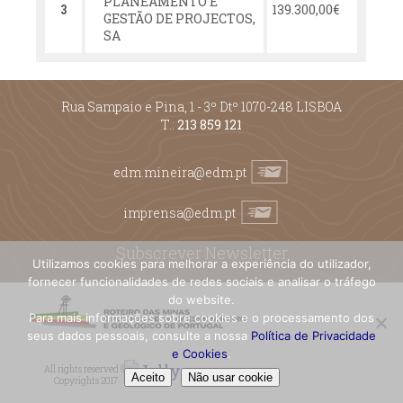
PLANEAMENTO E
139.300,00€
3
GESTÃO DE PROJECTOS,
SA
Rua Sampaio e Pina, 1 - 3º Dtº 1070-248 LISBOA
T.:
213 859 121
edm.mineira@edm.pt
imprensa@edm.pt
Subscrever Newsletter
Utilizamos cookies para melhorar a experiência do utilizador,
fornecer funcionalidades de redes sociais e analisar o tráfego
do website.
Para mais informações sobre cookies e o processamento dos
seus dados pessoais, consulte a nossa
Política de Privacidade
e Cookies
.
All rights reserved ©
Aceito
Não usar cookie
Copyrights 2017