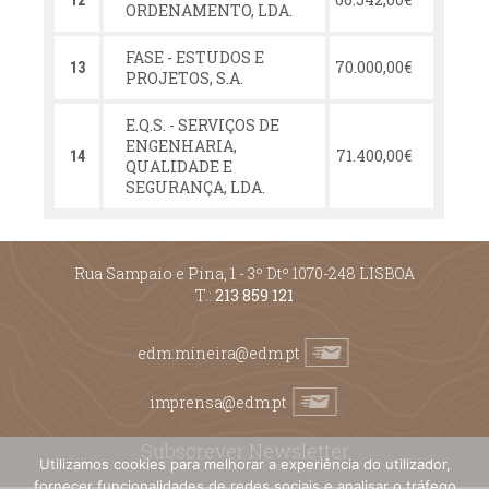
12
ORDENAMENTO, LDA.
FASE - ESTUDOS E
70.000,00€
13
PROJETOS, S.A.
E.Q.S. - SERVIÇOS DE
ENGENHARIA,
71.400,00€
14
QUALIDADE E
SEGURANÇA, LDA.
Rua Sampaio e Pina, 1 - 3º Dtº 1070-248 LISBOA
T.:
213 859 121
edm.mineira@edm.pt
imprensa@edm.pt
Subscrever Newsletter
Utilizamos cookies para melhorar a experiência do utilizador,
fornecer funcionalidades de redes sociais e analisar o tráfego