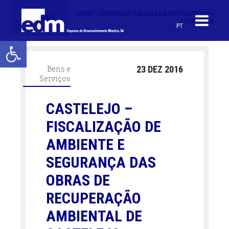
HOME >
CONCURSOS PÚBLICOS E AJUSTES DIRETOS >
< VOLTAR
PROPOSTAS
PT
Open toolbar
Bens e
23 DEZ 2016
Serviços
CASTELEJO –
FISCALIZAÇÃO DE
AMBIENTE E
SEGURANÇA DAS
OBRAS DE
RECUPERAÇÃO
AMBIENTAL DE