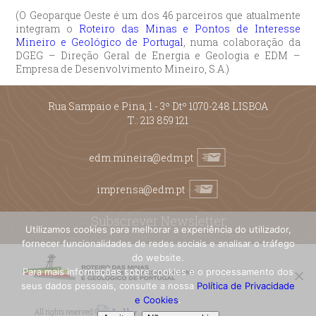
(O Geoparque Oeste é um dos 46 parceiros que atualmente
integram o
Roteiro das Minas e Pontos de Interesse
Mineiro e Geológico de Portugal
, numa colaboração da
DGEG – Direção Geral de Energia e Geologia e EDM –
Empresa de Desenvolvimento Mineiro, S.A.)
Rua Sampaio e Pina, 1 - 3º Dtº 1070-248 LISBOA
T.:
213 859 121
edm.mineira@edm.pt
imprensa@edm.pt
Subscrever Newsletter
Utilizamos cookies para melhorar a experiência do utilizador,
fornecer funcionalidades de redes sociais e analisar o tráfego
do website.
Para mais informações sobre cookies e o processamento dos
seus dados pessoais, consulte a nossa
Política de Privacidade
e Cookies
.
All rights reserved ©