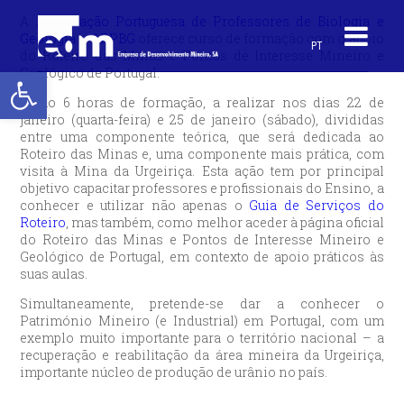
A
Associação Portuguesa de Professores de Biologia e
Geologia – APPBG
oferece curso de formação com o apoio
PT
do Roteiro das Minas e Pontos de Interesse Mineiro e
Open toolbar
Geológico de Portugal.
Serão 6 horas de formação, a realizar nos dias 22 de
janeiro (quarta-feira) e 25 de janeiro (sábado), divididas
entre uma componente teórica, que será dedicada ao
Roteiro das Minas e, uma componente mais prática, com
visita à Mina da Urgeiriça. Esta ação tem por principal
objetivo capacitar professores e profissionais do Ensino, a
conhecer e utilizar não apenas o
Guia de Serviços do
Roteiro
, mas também, como melhor aceder à página oficial
do Roteiro das Minas e Pontos de Interesse Mineiro e
Geológico de Portugal, em contexto de apoio práticos às
suas aulas.
Simultaneamente, pretende-se dar a conhecer o
Património Mineiro (e Industrial) em Portugal, com um
exemplo muito importante para o território nacional – a
recuperação e reabilitação da área mineira da Urgeiriça,
importante núcleo de produção de urânio no país.