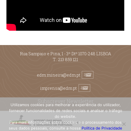
Rua Sampaio e Pina, 1 - 3º Dtº 1070-248 LISBOA
T.:
213 859 121
edm.mineira@edm.pt
imprensa@edm.pt
Subscrever Newsletter
Utilizamos cookies para melhorar a experiência do utilizador,
fornecer funcionalidades de redes sociais e analisar o tráfego
do website.
Para mais informações sobre cookies e o processamento dos
seus dados pessoais, consulte a nossa
Política de Privacidade