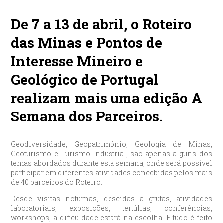
De 7 a 13 de abril, o Roteiro
das Minas e Pontos de
Interesse Mineiro e
Geológico de Portugal
realizam mais uma edição A
Semana dos Parceiros.
Geodiversidade, Geopatrimónio, Geologia de Minas,
Geoturismo e Turismo Industrial, são apenas alguns dos
temas abordados durante esta semana, onde será possível
participar em diferentes atividades concebidas pelos mais
de 40 parceiros do Roteiro.
Desde visitas noturnas, descidas a grutas, atividades
laboratoriais, exposições, tertúlias, conferências,
workshops, a dificuldade estará na escolha. E tudo é feito