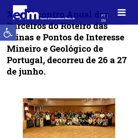
XVI Encontro Anual dos
PT
EN
Parceiros do Roteiro das
Open toolbar
Minas e Pontos de Interesse
Mineiro e Geológico de
Portugal, decorreu de 26 a 27
de junho.