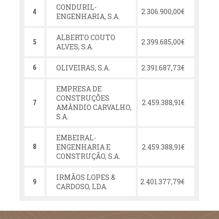
CONDURIL-
2.306.900,00€
4
ENGENHARIA, S.A.
ALBERTO COUTO
2.399.685,00€
5
ALVES, S.A.
OLIVEIRAS, S.A.
2.391.687,73€
6
EMPRESA DE
CONSTRUÇÕES
2.459.388,91€
7
AMÂNDIO CARVALHO,
S.A.
EMBEIRAL-
ENGENHARIA E
2.459.388,91€
8
CONSTRUÇÃO, S.A.
IRMÃOS LOPES &
2.401.377,79€
9
CARDOSO, LDA.