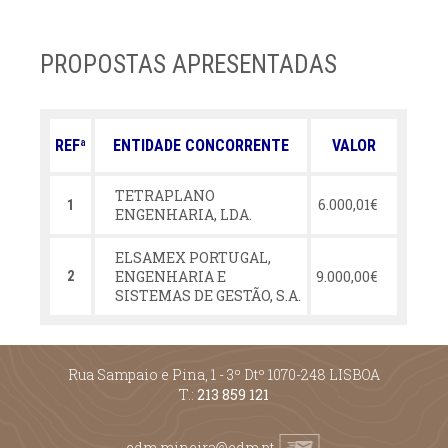
PROPOSTAS APRESENTADAS
REFª
ENTIDADE CONCORRENTE
VALOR
TETRAPLANO
6.000,01€
1
ENGENHARIA, LDA.
ELSAMEX PORTUGAL,
ENGENHARIA E
9.000,00€
2
SISTEMAS DE GESTÃO, S.A.
Rua Sampaio e Pina, 1 - 3º Dtº 1070-248 LISBOA
T.:
213 859 121
edm.mineira@edm.pt