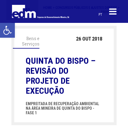
HOME >
CONCURSOS PÚBLICOS E AJUSTES DIRETOS >
< VOLTAR
PROPOSTAS
PT
Open toolbar
Bens e
26 OUT 2018
Serviços
QUINTA DO BISPO –
REVISÃO DO
PROJETO DE
EXECUÇÃO
EMPREITADA DE RECUPERAÇÃO AMBIENTAL
NA ÁREA MINEIRA DE QUINTA DO BISPO -
FASE 1