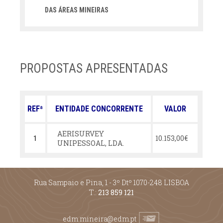
DAS ÁREAS MINEIRAS
PROPOSTAS APRESENTADAS
REFª
ENTIDADE CONCORRENTE
VALOR
AERISURVEY
10.153,00€
1
UNIPESSOAL, LDA.
Rua Sampaio e Pina, 1 - 3º Dtº 1070-248 LISBOA
T.:
213 859 121
edm.mineira@edm.pt