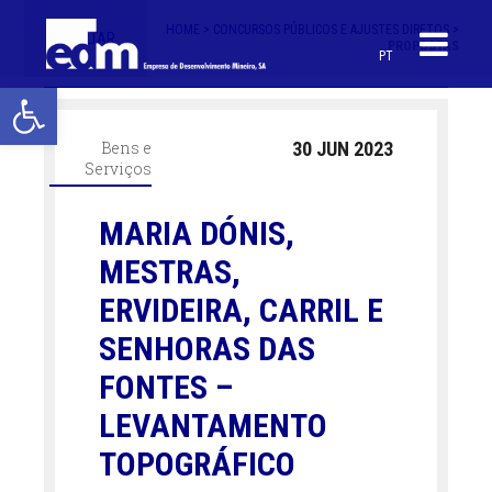
HOME >
CONCURSOS PÚBLICOS E AJUSTES DIRETOS >
< VOLTAR
PROPOSTAS
PT
Open toolbar
Bens e
30 JUN 2023
Serviços
MARIA DÓNIS,
MESTRAS,
ERVIDEIRA, CARRIL E
SENHORAS DAS
FONTES –
LEVANTAMENTO
TOPOGRÁFICO