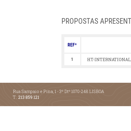
PROPOSTAS APRESEN
REFª
HT-INTERNATIONAL,
1
Rua Sampaio e Pina, 1 - 3º Dtº 1070-248 LISBOA
T.:
213 859 121