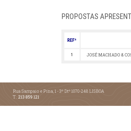
PROPOSTAS APRESEN
REFª
JOSÉ MACHADO & COS
1
Rua Sampaio e Pina, 1 - 3º Dtº 1070-248 LISBOA
T.:
213 859 121