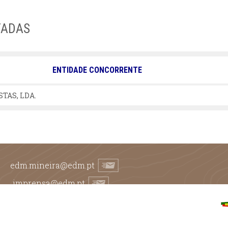
TADAS
ENTIDADE CONCORRENTE
TAS, LDA.
edm.mineira@edm.pt
imprensa@edm.pt