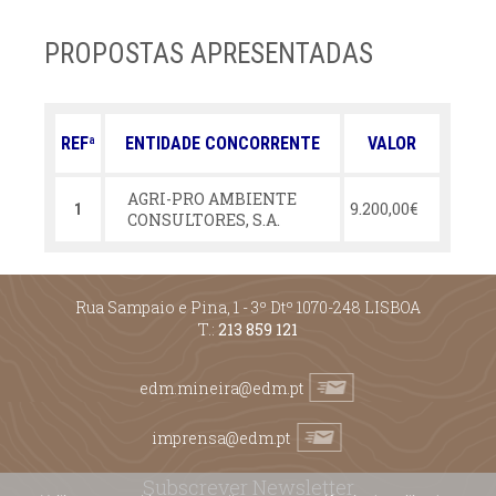
PROPOSTAS APRESENTADAS
REFª
ENTIDADE CONCORRENTE
VALOR
AGRI-PRO AMBIENTE
9.200,00€
1
CONSULTORES, S.A.
Rua Sampaio e Pina, 1 - 3º Dtº 1070-248 LISBOA
T.:
213 859 121
edm.mineira@edm.pt
imprensa@edm.pt
Subscrever Newsletter