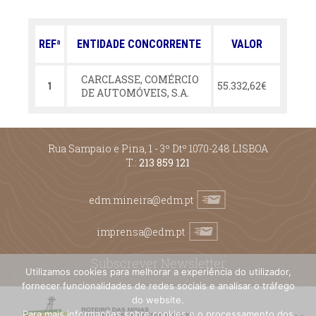
REFª
ENTIDADE CONCORRENTE
VALOR
CARCLASSE, COMÉRCIO
55.332,62€
1
DE AUTOMÓVEIS, S.A.
Rua Sampaio e Pina, 1 - 3º Dtº 1070-248 LISBOA
T.:
213 859 121
edm.mineira@edm.pt
imprensa@edm.pt
Subscrever Newsletter
Utilizamos cookies para melhorar a experiência do utilizador,
fornecer funcionalidades de redes sociais e analisar o tráfego
do website.
Para mais informações sobre cookies e o processamento dos