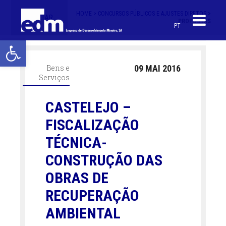
HOME >
CONCURSOS PÚBLICOS E AJUSTES DIRETOS >
< VOLTAR
PROPOSTAS
PT
Open toolbar
Bens e
09 MAI 2016
Serviços
CASTELEJO –
FISCALIZAÇÃO
TÉCNICA-
CONSTRUÇÃO DAS
OBRAS DE
RECUPERAÇÃO
AMBIENTAL