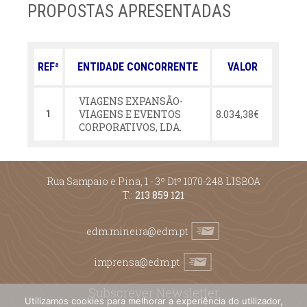
PROPOSTAS APRESENTADAS
REFª
ENTIDADE CONCORRENTE
VALOR
VIAGENS EXPANSÃO-
VIAGENS E EVENTOS
8.034,38€
1
CORPORATIVOS, LDA.
Rua Sampaio e Pina, 1 - 3º Dtº 1070-248 LISBOA
T.:
213 859 121
edm.mineira@edm.pt
imprensa@edm.pt
Subscrever Newsletter
Utilizamos cookies para melhorar a experiência do utilizador,