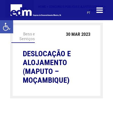
HOME >
CONCURSOS PÚBLICOS E AJUSTES DIRETOS >
< VOLTAR
PROPOSTAS
PT
Open toolbar
Bens e
30 MAR 2023
Serviços
DESLOCAÇÃO E
ALOJAMENTO
(MAPUTO –
MOÇAMBIQUE)