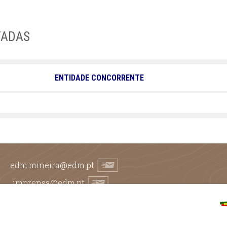
TADAS
ENTIDADE CONCORRENTE
edm.mineira@edm.pt
imprensa@edm.pt