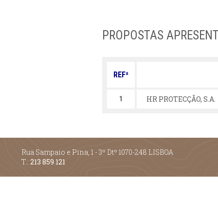
PROPOSTAS APRESEN
REFª
HR PROTECÇÃO, S.A.
1
Rua Sampaio e Pina, 1 - 3º Dtº 1070-248 LISBOA
T.:
213 859 121