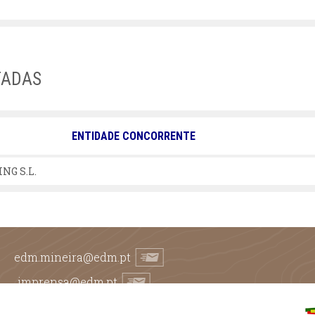
TADAS
ENTIDADE CONCORRENTE
NG S.L.
edm.mineira@edm.pt
imprensa@edm.pt