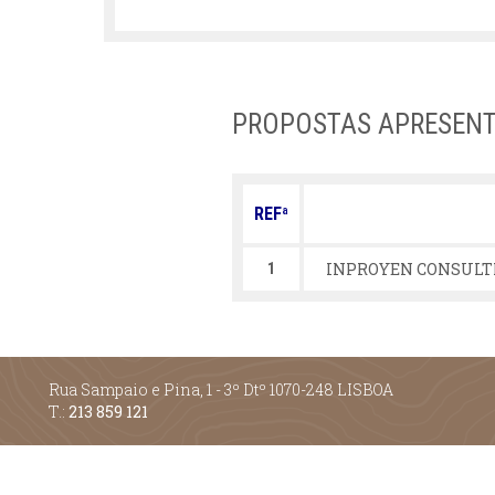
PROPOSTAS APRESEN
REFª
INPROYEN CONSULTI
1
Rua Sampaio e Pina, 1 - 3º Dtº 1070-248 LISBOA
T.:
213 859 121