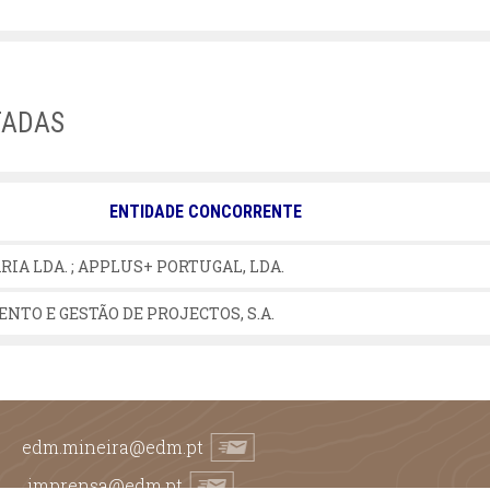
TADAS
ENTIDADE CONCORRENTE
IA LDA. ; APPLUS+ PORTUGAL, LDA.
NTO E GESTÃO DE PROJECTOS, S.A.
edm.mineira@edm.pt
imprensa@edm.pt