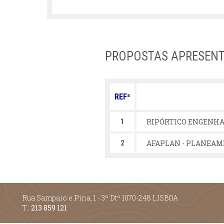
PROPOSTAS APRESEN
REFª
RIPÓRTICO ENGENHAR
1
AFAPLAN - PLANEAME
2
Rua Sampaio e Pina, 1 - 3º Dtº 1070-248 LISBOA
T.:
213 859 121