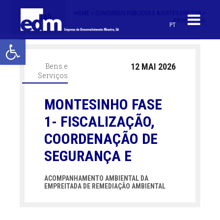
HOME >
CONCURSOS PÚBLICOS E AJUSTES DIRETOS >
< VOLTAR
PROPOSTAS
PT
Open toolbar
Bens e
12 MAI 2026
Serviços
MONTESINHO FASE
1- FISCALIZAÇÃO,
COORDENAÇÃO DE
SEGURANÇA E
ACOMPANHAMENTO AMBIENTAL DA
EMPREITADA DE REMEDIAÇÃO AMBIENTAL